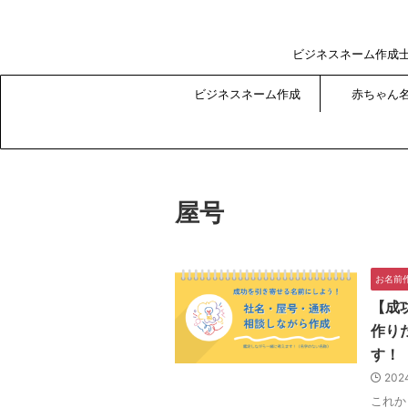
ビジネスネーム作成
ビジネスネーム作成
赤ちゃん
屋号
お名前
【成
作り
す！
202
これか