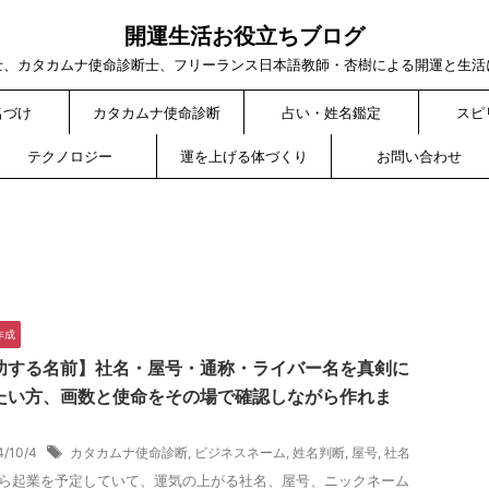
開運生活お役立ちブログ
士、カタカムナ使命診断士、フリーランス日本語教師・杏樹による開運と生活
名づけ
カタカムナ使命診断
占い・姓名鑑定
スピ
テクノロジー
運を上げる体づくり
お問い合わせ
作成
功する名前】社名・屋号・通称・ライバー名を真剣に
たい方、画数と使命をその場で確認しながら作れま
4/10/4
カタカムナ使命診断
,
ビジネスネーム
,
姓名判断
,
屋号
,
社名
ら起業を予定していて、運気の上がる社名、屋号、ニックネーム