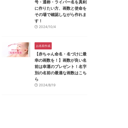
号・通称・ライバー名を真剣
に作りたい方、画数と使命を
その場で確認しながら作れま
す！
2024/10/4
お名前作成
【赤ちゃん命名・名づけに最
幸の画数を！】画数が良い名
前は幸運のプレゼント！名字
別の名前の最適な画数はこち
ら
2024/8/19