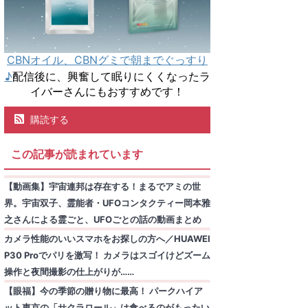
CBNオイル、CBNグミで朝までぐっすり
♪
配信後に、興奮して眠りにくくなったラ
イバーさんにもおすすめです！
購読する
この記事が読まれています
【動画集】宇宙連邦は存在する！まるでアミの世
界。宇宙双子、霊能者・UFOコンタクティー岡本雅
之さんによる霊ごと、UFOごとの話の動画まとめ
カメラ性能のいいスマホをお探しの方へ／HUAWEI
P30 Proでパリを激写！ カメラはスゴイけどズーム
操作と夜間撮影の仕上がりが……
【眼福】今の季節の贈り物に最高！ パークハイア
ット東京の「サクラロール」は食べるのがもったい