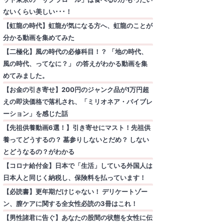
ないくらい美しい･･･！
【虹龍の時代】虹龍が気になる方へ、虹龍のことが
分かる動画を集めてみた
【二極化】風の時代の必修科目！？ 「地の時代、
風の時代、ってなに？」 の答えがわかる動画を集
めてみました。
【お金の引き寄せ】200円のジャンク品が1万円超
えの即決価格で落札され、「ミリオネア・バイブレ
ーション」を感じた話
【先祖供養動画6選！】引き寄せにマスト！先祖供
養ってどうするの？ 墓参りしないとだめ？ しない
とどうなるの？がわかる
【コロナ給付金】日本で「生活」している外国人は
日本人と同じく納税し、保険料を払っています！
【必読書】更年期だけじゃない！ デリケートゾー
ン、膣ケアに関する全女性必読の3冊はこれ！
【男性諸君に告ぐ】あなたの股間の状態を女性に伝