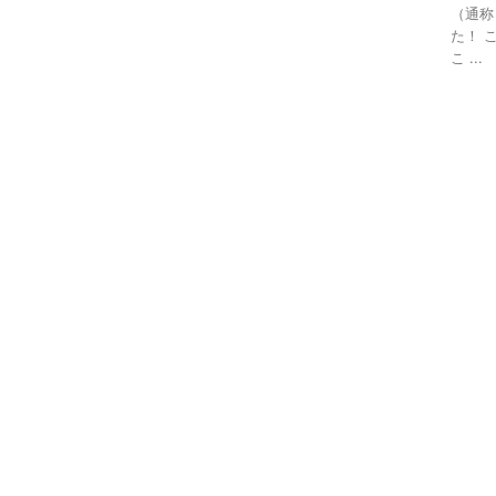
（通称
た！ 
こ ...