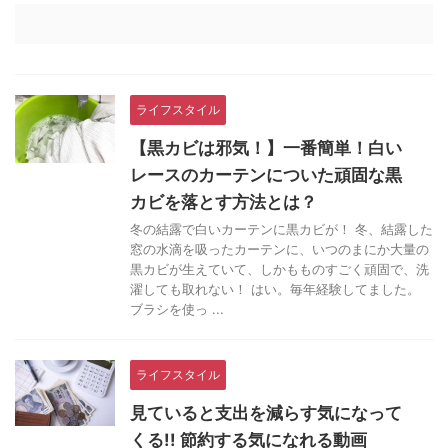
ライフスタイル
【黒カビは邪気！】一番簡単！白い
レースのカーテンについた頑固な黒
カビを落とす方法とは？
冬の結露で白いカーテンに黒カビが！ 冬、結露した
窓の水滴を吸ったカーテンに、いつのまにか大量の
黒カビが生えていて、しかもものすごく頑固で、洗
濯しても取れない！ はい。毎年経験してました。
ブラシを使っ ...
ライフスタイル
見ていると支出を減らす気になって
くる!! 節約する気になれる動画