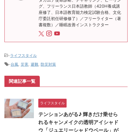
グ、フリーランス日本語教師（420H養成講
座修了、日本語教育能力検定試験合格、文化
庁委託初任研修修了）／フリーライター（著
書複数）／睡眠改善インストラクター
-
ライフスタイル
-
台風
,
災害
,
避難
,
防災対策
関連記事一覧
ライフスタイル
テンションあがる♪ 輝きだけ乗せら
れるキャンメイクの透明アイシャド
ウ「ジュエリーシャドウベール」が