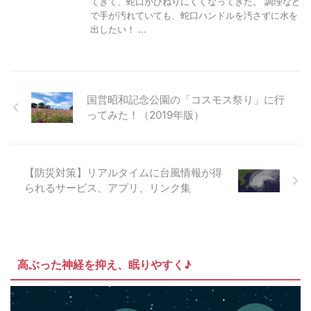
てきて、蛇口がひねりにくくなってきた。 調理など
で手が汚れていても、蛇口ハンドルを汚さずに水を
出したい！ ...
国営昭和記念公園の「コスモス祭り」に行
ってみた！（2019年版）
【防災対策】リアルタイムに台風情報が得
られるサービス、アプリ、リンク集
高ぶった神経を抑え、眠りやすく♪