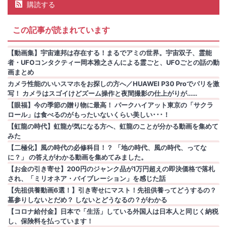
購読する
この記事が読まれています
【動画集】宇宙連邦は存在する！まるでアミの世界。宇宙双子、霊能
者・UFOコンタクティー岡本雅之さんによる霊ごと、UFOごとの話の動
画まとめ
カメラ性能のいいスマホをお探しの方へ／HUAWEI P30 Proでパリを激
写！ カメラはスゴイけどズーム操作と夜間撮影の仕上がりが……
【眼福】今の季節の贈り物に最高！ パークハイアット東京の「サクラ
ロール」は食べるのがもったいないくらい美しい･･･！
【虹龍の時代】虹龍が気になる方へ、虹龍のことが分かる動画を集めて
みた
【二極化】風の時代の必修科目！？ 「地の時代、風の時代、ってな
に？」 の答えがわかる動画を集めてみました。
【お金の引き寄せ】200円のジャンク品が1万円超えの即決価格で落札
され、「ミリオネア・バイブレーション」を感じた話
【先祖供養動画6選！】引き寄せにマスト！先祖供養ってどうするの？
墓参りしないとだめ？ しないとどうなるの？がわかる
【コロナ給付金】日本で「生活」している外国人は日本人と同じく納税
し、保険料を払っています！