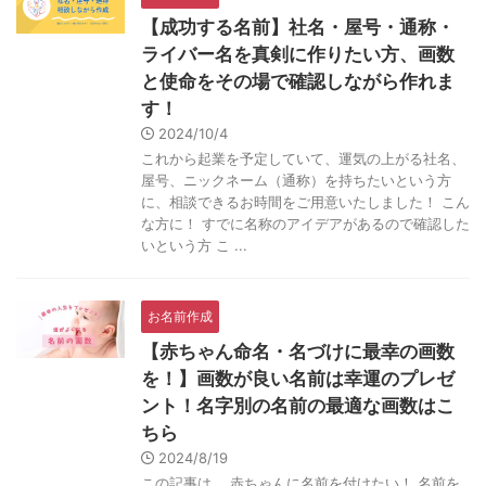
【成功する名前】社名・屋号・通称・
ライバー名を真剣に作りたい方、画数
と使命をその場で確認しながら作れま
す！
2024/10/4
これから起業を予定していて、運気の上がる社名、
屋号、ニックネーム（通称）を持ちたいという方
に、相談できるお時間をご用意いたしました！ こん
な方に！ すでに名称のアイデアがあるので確認した
いという方 こ ...
お名前作成
【赤ちゃん命名・名づけに最幸の画数
を！】画数が良い名前は幸運のプレゼ
ント！名字別の名前の最適な画数はこ
ちら
2024/8/19
この記事は、 赤ちゃんに名前を付けたい！ 名前を