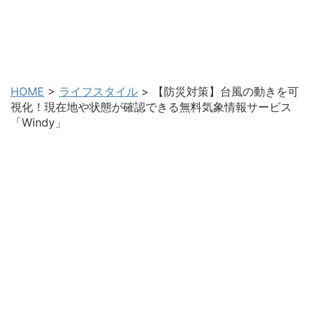
開運生活お役立ちブログ
ビジネスネーム作成士、カタカムナ使命診断士、フリーラ
ンス日本語教師・杏樹による開運と生活に役立つブログで
す。
HOME
>
ライフスタイル
>
【防災対策】台風の動きを可
視化！現在地や状態が確認できる無料気象情報サービス
「Windy」