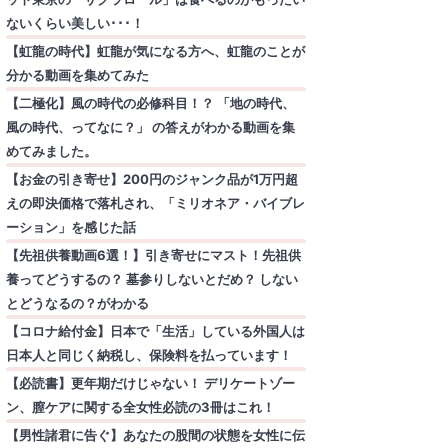
ないくらい美しい･･･！
【虹龍の時代】虹龍が気になる方へ、虹龍のことが
分かる動画を集めてみた
【二極化】風の時代の必修科目！？ 「地の時代、
風の時代、ってなに？」 の答えがわかる動画を集
めてみました。
【お金の引き寄せ】200円のジャンク品が1万円超
えの即決価格で落札され、「ミリオネア・バイブレ
ーション」を感じた話
【先祖供養動画6選！】引き寄せにマスト！先祖供
養ってどうするの？ 墓参りしないとだめ？ しない
とどうなるの？がわかる
【コロナ給付金】日本で「生活」している外国人は
日本人と同じく納税し、保険料を払っています！
【必読書】更年期だけじゃない！ デリケートゾー
ン、膣ケアに関する全女性必読の3冊はこれ！
【男性諸君に告ぐ】あなたの股間の状態を女性に伝