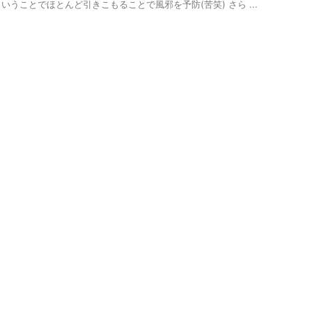
ということでほとんど引きこもることで風邪を予防(苦笑) さら ...