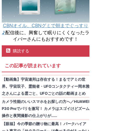
CBNオイル、CBNグミで朝までぐっすり
♪
配信後に、興奮して眠りにくくなったラ
イバーさんにもおすすめです！
購読する
この記事が読まれています
【動画集】宇宙連邦は存在する！まるでアミの世
界。宇宙双子、霊能者・UFOコンタクティー岡本雅
之さんによる霊ごと、UFOごとの話の動画まとめ
カメラ性能のいいスマホをお探しの方へ／HUAWEI
P30 Proでパリを激写！ カメラはスゴイけどズーム
操作と夜間撮影の仕上がりが……
【眼福】今の季節の贈り物に最高！ パークハイア
ット東京の「サクラロール」は食べるのがもったい