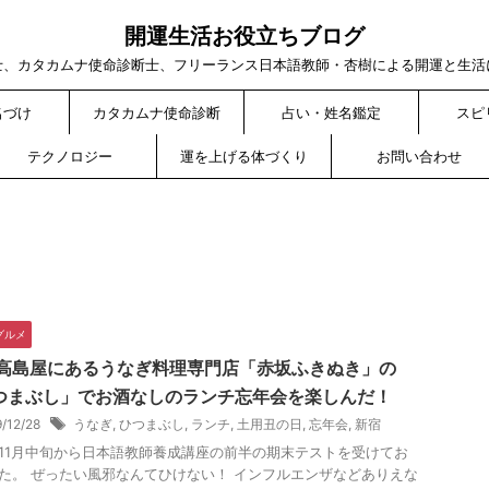
開運生活お役立ちブログ
士、カタカムナ使命診断士、フリーランス日本語教師・杏樹による開運と生活
名づけ
カタカムナ使命診断
占い・姓名鑑定
スピ
テクノロジー
運を上げる体づくり
お問い合わせ
グルメ
 高島屋にあるうなぎ料理専門店「赤坂ふきぬき」の
つまぶし」でお酒なしのランチ忘年会を楽しんだ！
9/12/28
うなぎ
,
ひつまぶし
,
ランチ
,
土用丑の日
,
忘年会
,
新宿
11月中旬から日本語教師養成講座の前半の期末テストを受けてお
た。 ぜったい風邪なんてひけない！ インフルエンザなどありえな