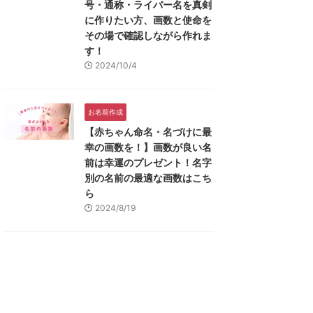
号・通称・ライバー名を真剣
に作りたい方、画数と使命を
その場で確認しながら作れま
す！
2024/10/4
お名前作成
【赤ちゃん命名・名づけに最
幸の画数を！】画数が良い名
前は幸運のプレゼント！名字
別の名前の最適な画数はこち
ら
2024/8/19