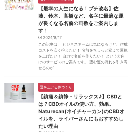
【最幸の人生になる！プチ改名】佐
藤、鈴木、高橋など、名字に最適な運
が良くなる名前の画数をご案内しま
す！
2024/8/17
この記事は、 ビジネスネームは気になるけど、作成
コストを安く抑えたい！ 名前をちょっと変えて運気
を上げたい！ 自力で名前を作りたい！ という方向
けのサービスのご案内です。 望む運の流れを引き寄
せるのが ...
運を上げる体づくり
【鎮痛＆鎮静・リラックス♪】CBDと
は？CBDオイルの使い方、効果。
Naturecan(ネイチャーカン)のCBDオ
イルを、ライバーさんにもおすすめし
たい理由