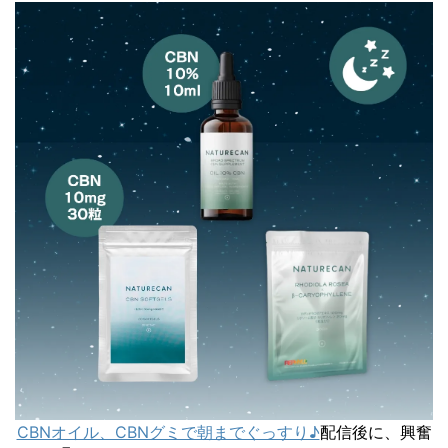
CBNオイル、CBNグミで朝までぐっすり♪
配信後に、興奮