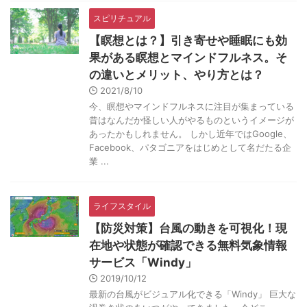
スピリチュアル
【瞑想とは？】引き寄せや睡眠にも効
果がある瞑想とマインドフルネス。そ
の違いとメリット、やり方とは？
2021/8/10
今、瞑想やマインドフルネスに注目が集まっている
昔はなんだか怪しい人がやるものというイメージが
あったかもしれません。 しかし近年ではGoogle、
Facebook、パタゴニアをはじめとして名だたる企
業 ...
ライフスタイル
【防災対策】台風の動きを可視化！現
在地や状態が確認できる無料気象情報
サービス「Windy」
2019/10/12
最新の台風がビジュアル化できる「Windy」 巨大な