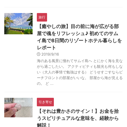
旅行
【癒やしの旅】目の前に海が広がる部
屋で魂をリフレッシュ♪ 初めてのサム
イ島で8日間のリゾートホテル暮らしを
レポート
2019/9/16
海のある風景に憧れてサムイ島へ とにかく海を見な
がら過ごしたい。 アクティビティも観光も何もしな
い（大人の事情で勉強はする） どうせすごすならビ
ーチフロントの部屋がいいな。 部屋から海が見える
の。 ど ...
引き寄せ
【それは豊かさのサイン！】お金を拾
うスピリチュアルな意味を、経験から
解説！