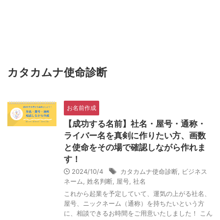
開運生活お役立ちブログ
ビジネスネーム作成士、カタカムナ使命診断士、フリーラ
ンス日本語教師・杏樹による開運と生活に役立つブログで
す。
カタカムナ使命診断
お名前作成
【成功する名前】社名・屋号・通称・
ライバー名を真剣に作りたい方、画数
と使命をその場で確認しながら作れま
す！
2024/10/4
カタカムナ使命診断
,
ビジネス
ネーム
,
姓名判断
,
屋号
,
社名
これから起業を予定していて、運気の上がる社名、
屋号、ニックネーム（通称）を持ちたいという方
に、相談できるお時間をご用意いたしました！ こん