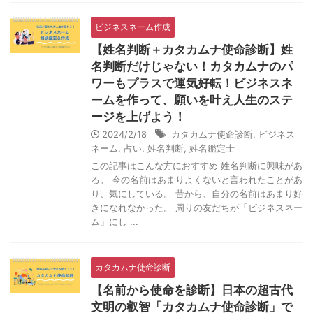
ビジネスネーム作成
【姓名判断＋カタカムナ使命診断】姓
名判断だけじゃない！カタカムナのパ
ワーもプラスで運気好転！ビジネスネ
ームを作って、願いを叶え人生のステ
ージを上げよう！
2024/2/18
カタカムナ使命診断
,
ビジネス
ネーム
,
占い
,
姓名判断
,
姓名鑑定士
この記事はこんな方におすすめ 姓名判断に興味があ
る。 今の名前はあまりよくないと言われたことがあ
り、気にしている。 昔から、自分の名前はあまり好
きになれなかった。 周りの友だちが「ビジネスネー
ム」にし ...
カタカムナ使命診断
【名前から使命を診断】日本の超古代
文明の叡智「カタカムナ使命診断」で