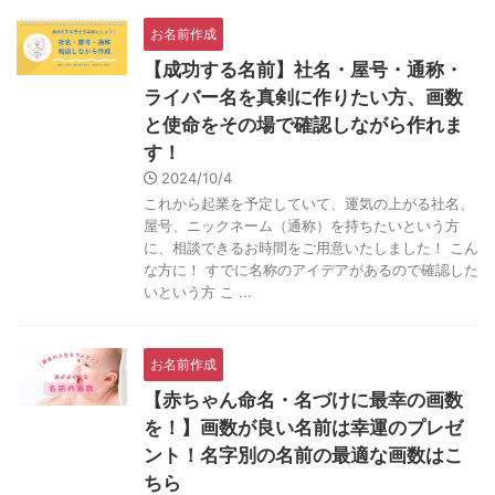
お名前作成
【成功する名前】社名・屋号・通称・
ライバー名を真剣に作りたい方、画数
と使命をその場で確認しながら作れま
す！
2024/10/4
これから起業を予定していて、運気の上がる社名、
屋号、ニックネーム（通称）を持ちたいという方
に、相談できるお時間をご用意いたしました！ こん
な方に！ すでに名称のアイデアがあるので確認した
いという方 こ ...
お名前作成
【赤ちゃん命名・名づけに最幸の画数
を！】画数が良い名前は幸運のプレゼ
ント！名字別の名前の最適な画数はこ
ちら