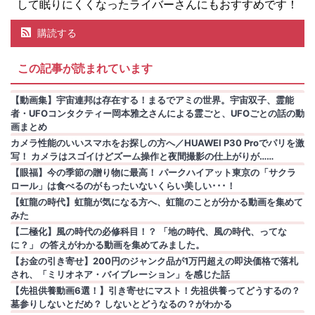
して眠りにくくなったライバーさんにもおすすめです！
購読する
この記事が読まれています
【動画集】宇宙連邦は存在する！まるでアミの世界。宇宙双子、霊能
者・UFOコンタクティー岡本雅之さんによる霊ごと、UFOごとの話の動
画まとめ
カメラ性能のいいスマホをお探しの方へ／HUAWEI P30 Proでパリを激
写！ カメラはスゴイけどズーム操作と夜間撮影の仕上がりが……
【眼福】今の季節の贈り物に最高！ パークハイアット東京の「サクラ
ロール」は食べるのがもったいないくらい美しい･･･！
【虹龍の時代】虹龍が気になる方へ、虹龍のことが分かる動画を集めて
みた
【二極化】風の時代の必修科目！？ 「地の時代、風の時代、ってな
に？」 の答えがわかる動画を集めてみました。
【お金の引き寄せ】200円のジャンク品が1万円超えの即決価格で落札
され、「ミリオネア・バイブレーション」を感じた話
【先祖供養動画6選！】引き寄せにマスト！先祖供養ってどうするの？
墓参りしないとだめ？ しないとどうなるの？がわかる