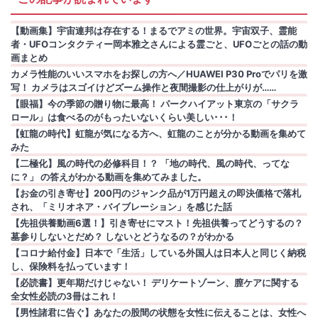
【動画集】宇宙連邦は存在する！まるでアミの世界。宇宙双子、霊能
者・UFOコンタクティー岡本雅之さんによる霊ごと、UFOごとの話の動
画まとめ
カメラ性能のいいスマホをお探しの方へ／HUAWEI P30 Proでパリを激
写！ カメラはスゴイけどズーム操作と夜間撮影の仕上がりが……
【眼福】今の季節の贈り物に最高！ パークハイアット東京の「サクラ
ロール」は食べるのがもったいないくらい美しい･･･！
【虹龍の時代】虹龍が気になる方へ、虹龍のことが分かる動画を集めて
みた
【二極化】風の時代の必修科目！？ 「地の時代、風の時代、ってな
に？」 の答えがわかる動画を集めてみました。
【お金の引き寄せ】200円のジャンク品が1万円超えの即決価格で落札
され、「ミリオネア・バイブレーション」を感じた話
【先祖供養動画6選！】引き寄せにマスト！先祖供養ってどうするの？
墓参りしないとだめ？ しないとどうなるの？がわかる
【コロナ給付金】日本で「生活」している外国人は日本人と同じく納税
し、保険料を払っています！
【必読書】更年期だけじゃない！ デリケートゾーン、膣ケアに関する
全女性必読の3冊はこれ！
【男性諸君に告ぐ】あなたの股間の状態を女性に伝えることは、女性へ