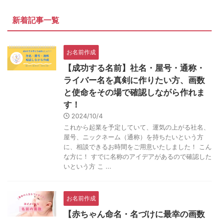
新着記事一覧
お名前作成
【成功する名前】社名・屋号・通称・
ライバー名を真剣に作りたい方、画数
と使命をその場で確認しながら作れま
す！
2024/10/4
これから起業を予定していて、運気の上がる社名、
屋号、ニックネーム（通称）を持ちたいという方
に、相談できるお時間をご用意いたしました！ こん
な方に！ すでに名称のアイデアがあるので確認した
いという方 こ ...
お名前作成
【赤ちゃん命名・名づけに最幸の画数