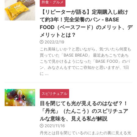
外食・グルメ
【リピーターが語る】定期購入し続け
て約3年！完全栄養のパン - BASE
FOOD（ベースフード）のメリット、デ
メリットとは？
2022/2/19
これ美味しいか？と思いながら、気づいたら何度も
買っていた「BASE BREAD」 最近あちこちであち
こちで見かけるようになった「BASE FOOD」のパ
ン、みなさんもすでにご存知かと思いますが、1日
に ...
スピリチュアル
目を閉じても光が見えるのはなぜ？！
「丹光」（たんこう）のスピリチュア
ルな意味を、見える私が解説
2021/11/16
丹光とは目を閉じているのにまぶたの裏に見える光