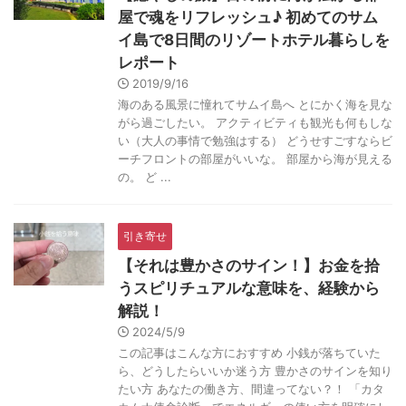
屋で魂をリフレッシュ♪ 初めてのサム
イ島で8日間のリゾートホテル暮らしを
レポート
2019/9/16
海のある風景に憧れてサムイ島へ とにかく海を見な
がら過ごしたい。 アクティビティも観光も何もしな
い（大人の事情で勉強はする） どうせすごすならビ
ーチフロントの部屋がいいな。 部屋から海が見える
の。 ど ...
引き寄せ
【それは豊かさのサイン！】お金を拾
うスピリチュアルな意味を、経験から
解説！
2024/5/9
この記事はこんな方におすすめ 小銭が落ちていた
ら、どうしたらいいか迷う方 豊かさのサインを知り
たい方 あなたの働き方、間違ってない？！ 「カタ