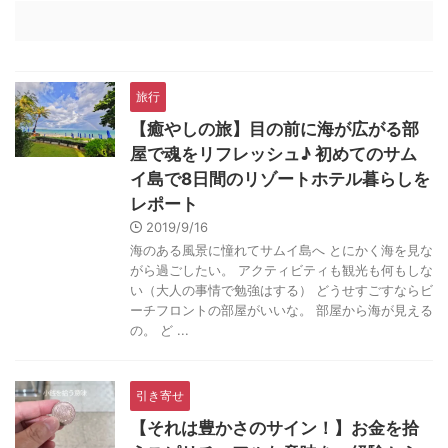
旅行
【癒やしの旅】目の前に海が広がる部
屋で魂をリフレッシュ♪ 初めてのサム
イ島で8日間のリゾートホテル暮らしを
レポート
2019/9/16
海のある風景に憧れてサムイ島へ とにかく海を見な
がら過ごしたい。 アクティビティも観光も何もしな
い（大人の事情で勉強はする） どうせすごすならビ
ーチフロントの部屋がいいな。 部屋から海が見える
の。 ど ...
引き寄せ
【それは豊かさのサイン！】お金を拾