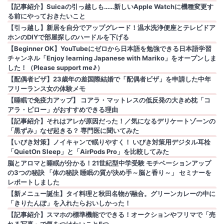
【記事紹介】Suicaの引っ越しも……新しいApple Watchに機種変更す
る前にやっておきたいこと
【引っ越し】新居を自分でアップグレード！温水洗浄便座とテレビドア
ホンのDIYで部屋探しのハードルを下げる
【Beginner OK】YouTubeにゼロから日本語を勉強できる日本語学習
チャンネル「Enjoy learning Japanese with Mariko」をオープンしま
した！（Please support me♪）
【配偶者ビザ】23歳年の差国際結婚で「配偶者ビザ」を申請した中年
フリーランス女の体験メモ
【睡眠で免疫力アップ】 コアラ・マットレスの低反発の大きめ枕「コ
アラ・ピロー」がおすすめできる理由
【記事紹介】それはアレが原因だった！／気になるデリケートゾーンの
「黒ずみ」なぜ起きる？ 専門医に聞いてみた
【いびき対策】ノイキャンで眠りやすく！ いびき対策用デジタル耳栓
「QuietOn Sleep」と「AirPods Pro」を比較してみた
脳とアロマと睡眠が分かる！21世紀型中学受験 モチベーションアップ
の3つの秘訣 「体の秘訣 睡眠の質が決め手～脳と香り～」 セミナーを
レポートしました
【新メニュー誕生】タイ料理と秋田名物が融合。グリーンカレーの中に
「きりたんぽ」を入れたらおいしかった！
【記事紹介】スマホの標準機能でできる！オークションやフリマで「売