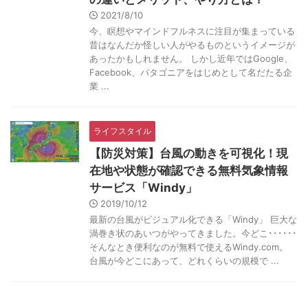
2021/8/10
今、瞑想やマインドフルネスに注目が集まっている
昔はなんだか怪しい人がやるものというイメージが
あったかもしれません。 しかし近年ではGoogle、
Facebook、パタゴニアをはじめとして名だたる企
業 ...
ライフスタイル
【防災対策】台風の動きを可視化！現
在地や状態が確認できる無料気象情報
サービス「Windy」
2019/10/12
最新の台風がビジュアル化できる「Windy」 巨大な
渦巻き状のあいつがやってきました。今どこ･･････
そんなとき便利なのが無料で使えるWindy.com。
台風が今どこにあって、どれくらいの規模で ...