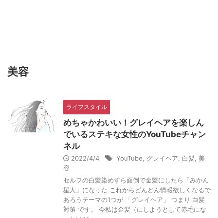
開運生活お役立ちブログ
ビジネスネーム作成士、カタカムナ使命診断士、フリーラ
ンス日本語教師・杏樹による開運と生活に役立つブログで
す。
美容
ライフスタイル
めちゃかわいい！グレイヘアを楽しん
でいるステキな女性のYouTubeチャン
ネル
2022/4/4
YouTube
,
グレイヘア
,
白髪
,
美
容
セルフの白髪染めすら面倒で金髪にしたら「みかん
星人」になった これからどんどん情報欲しくなるで
あろうテーマの1つが 「グレイヘア」 つまり 白髪
対策 です。 今私は金髪（にしようとして赤毛にな