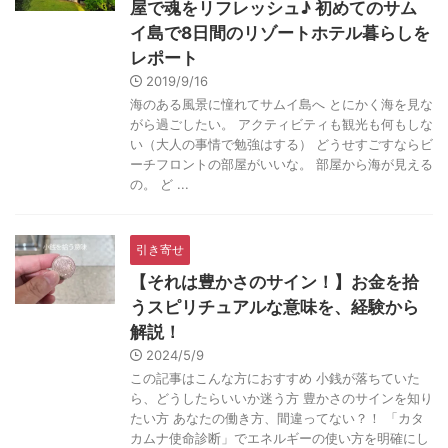
屋で魂をリフレッシュ♪ 初めてのサム
イ島で8日間のリゾートホテル暮らしを
レポート
2019/9/16
海のある風景に憧れてサムイ島へ とにかく海を見な
がら過ごしたい。 アクティビティも観光も何もしな
い（大人の事情で勉強はする） どうせすごすならビ
ーチフロントの部屋がいいな。 部屋から海が見える
の。 ど ...
引き寄せ
【それは豊かさのサイン！】お金を拾
うスピリチュアルな意味を、経験から
解説！
2024/5/9
この記事はこんな方におすすめ 小銭が落ちていた
ら、どうしたらいいか迷う方 豊かさのサインを知り
たい方 あなたの働き方、間違ってない？！ 「カタ
カムナ使命診断」でエネルギーの使い方を明確にし