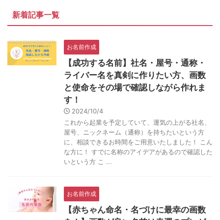
新着記事一覧
お名前作成
【成功する名前】社名・屋号・通称・
ライバー名を真剣に作りたい方、画数
と使命をその場で確認しながら作れま
す！
2024/10/4
これから起業を予定していて、運気の上がる社名、
屋号、ニックネーム（通称）を持ちたいという方
に、相談できるお時間をご用意いたしました！ こん
な方に！ すでに名称のアイデアがあるので確認した
いという方 こ ...
お名前作成
【赤ちゃん命名・名づけに最幸の画数