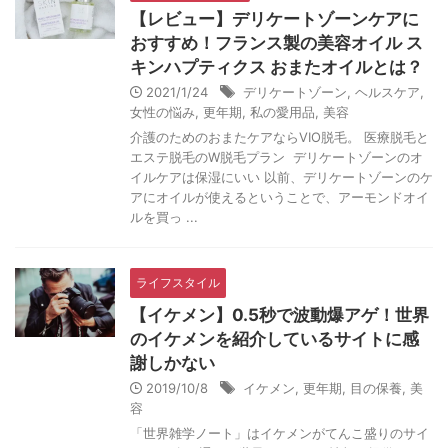
【レビュー】デリケートゾーンケアに
おすすめ！フランス製の美容オイル ス
キンハプティクス おまたオイルとは？
2021/1/24
デリケートゾーン
,
ヘルスケア
,
女性の悩み
,
更年期
,
私の愛用品
,
美容
介護のためのおまたケアならVIO脱毛。 医療脱毛と
エステ脱毛のW脱毛プラン デリケートゾーンのオ
イルケアは保湿にいい 以前、デリケートゾーンのケ
アにオイルが使えるということで、アーモンドオイ
ルを買っ ...
ライフスタイル
【イケメン】0.5秒で波動爆アゲ！世界
のイケメンを紹介しているサイトに感
謝しかない
2019/10/8
イケメン
,
更年期
,
目の保養
,
美
容
「世界雑学ノート」はイケメンがてんこ盛りのサイ