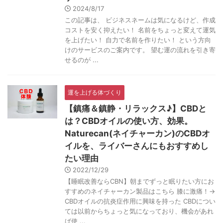
2024/8/17
この記事は、 ビジネスネームは気になるけど、作成
コストを安く抑えたい！ 名前をちょっと変えて運気
を上げたい！ 自力で名前を作りたい！ という方向
けのサービスのご案内です。 望む運の流れを引き寄
せるのが ...
運を上げる体づくり
【鎮痛＆鎮静・リラックス♪】CBDと
は？CBDオイルの使い方、効果。
Naturecan(ネイチャーカン)のCBDオ
イルを、ライバーさんにもおすすめし
たい理由
2022/12/29
【睡眠改善ならCBN】朝までずっと眠りたい方にお
すすめのネイチャーカン製品はこちら 膝に激痛！→
CBDオイルの抗炎症作用に興味を持った CBDについ
ては以前からちょっと気になっており、機会があれ
ば使 ...