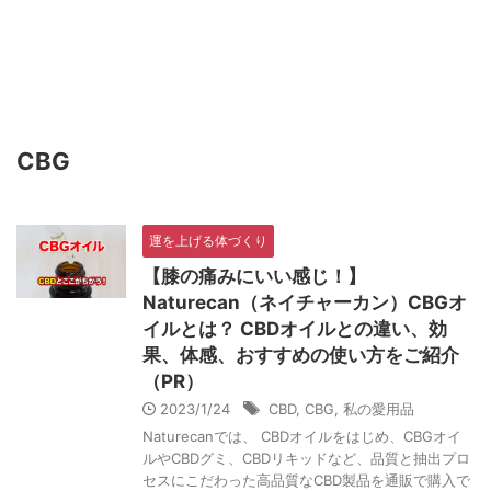
開運生活お役立ちブログ
ビジネスネーム作成士、カタカムナ使命診断士、フリーラ
ンス日本語教師・杏樹による開運と生活に役立つブログで
す。
CBG
運を上げる体づくり
【膝の痛みにいい感じ！】
Naturecan（ネイチャーカン）CBGオ
イルとは？ CBDオイルとの違い、効
果、体感、おすすめの使い方をご紹介
（PR）
2023/1/24
CBD
,
CBG
,
私の愛用品
Naturecanでは、 CBDオイルをはじめ、CBGオイ
ルやCBDグミ、CBDリキッドなど、品質と抽出プロ
セスにこだわった高品質なCBD製品を通販で購入で