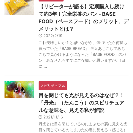
【リピーターが語る】定期購入し続け
て約3年！完全栄養のパン - BASE
FOOD（ベースフード）のメリット、デ
メリットとは？
2022/2/19
これ美味しいか？と思いながら、気づいたら何度も
買っていた「BASE BREAD」 最近あちこちであち
こちで見かけるようになった「BASE FOOD」のパ
ン、みなさんもすでにご存知かと思いますが、1日
に ...
スピリチュアル
目を閉じても光が見えるのはなぜ？！
「丹光」（たんこう）のスピリチュア
ルな意味を、見える私が解説
2021/11/16
丹光とは目を閉じているのにまぶたの裏に見える光
目を閉じているのにまぶたの裏に見える（感じる）