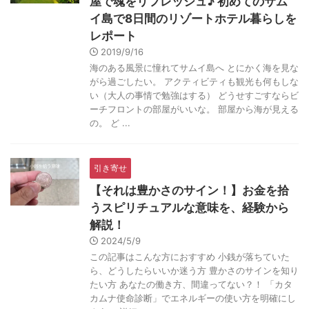
屋で魂をリフレッシュ♪ 初めてのサム
イ島で8日間のリゾートホテル暮らしを
レポート
2019/9/16
海のある風景に憧れてサムイ島へ とにかく海を見な
がら過ごしたい。 アクティビティも観光も何もしな
い（大人の事情で勉強はする） どうせすごすならビ
ーチフロントの部屋がいいな。 部屋から海が見える
の。 ど ...
引き寄せ
【それは豊かさのサイン！】お金を拾
うスピリチュアルな意味を、経験から
解説！
2024/5/9
この記事はこんな方におすすめ 小銭が落ちていた
ら、どうしたらいいか迷う方 豊かさのサインを知り
たい方 あなたの働き方、間違ってない？！ 「カタ
カムナ使命診断」でエネルギーの使い方を明確にし