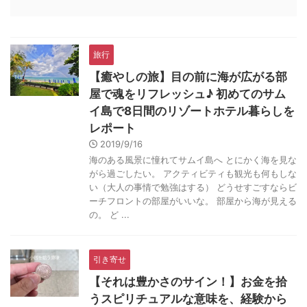
旅行
【癒やしの旅】目の前に海が広がる部
屋で魂をリフレッシュ♪ 初めてのサム
イ島で8日間のリゾートホテル暮らしを
レポート
2019/9/16
海のある風景に憧れてサムイ島へ とにかく海を見な
がら過ごしたい。 アクティビティも観光も何もしな
い（大人の事情で勉強はする） どうせすごすならビ
ーチフロントの部屋がいいな。 部屋から海が見える
の。 ど ...
引き寄せ
【それは豊かさのサイン！】お金を拾
うスピリチュアルな意味を、経験から