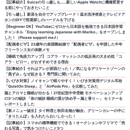
【記事紹介】Suicaの引っ越しも……新しいApple Watchに機種変更す
る前にやっておきたいこと
【引っ越し】新居を自分でアップグレード！温水洗浄便座とテレビドア
ホンのDIYで部屋探しのハードルを下げる
【Beginner OK】YouTubeにゼロから日本語を勉強できる日本語学習
チャンネル「Enjoy learning Japanese with Mariko」をオープンしま
した！（Please support me♪）
【配偶者ビザ】23歳年の差国際結婚で「配偶者ビザ」を申請した中年
フリーランス女の体験メモ
【睡眠で免疫力アップ】 コアラ・マットレスの低反発の大きめ枕「コ
アラ・ピロー」がおすすめできる理由
【記事紹介】それはアレが原因だった！／気になるデリケートゾーンの
「黒ずみ」なぜ起きる？ 専門医に聞いてみた
【いびき対策】ノイキャンで眠りやすく！ いびき対策用デジタル耳栓
「QuietOn Sleep」と「AirPods Pro」を比較してみた
脳とアロマと睡眠が分かる！21世紀型中学受験 モチベーションアップ
の3つの秘訣 「体の秘訣 睡眠の質が決め手～脳と香り～」 セミナーを
レポートしました
【新メニュー誕生】タイ料理と秋田名物が融合。グリーンカレーの中に
「きりたんぽ」を入れたらおいしかった！
【記事紹介】スマホの標準機能でできる！オークションやフリマで「売
れる写真」で気をつけたいこと5つ