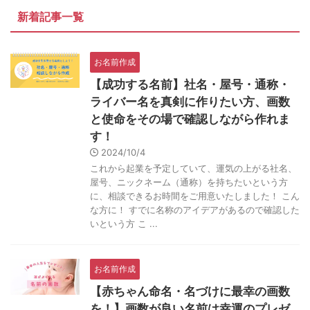
新着記事一覧
お名前作成
【成功する名前】社名・屋号・通称・
ライバー名を真剣に作りたい方、画数
と使命をその場で確認しながら作れま
す！
2024/10/4
これから起業を予定していて、運気の上がる社名、
屋号、ニックネーム（通称）を持ちたいという方
に、相談できるお時間をご用意いたしました！ こん
な方に！ すでに名称のアイデアがあるので確認した
いという方 こ ...
お名前作成
【赤ちゃん命名・名づけに最幸の画数
を！】画数が良い名前は幸運のプレゼ