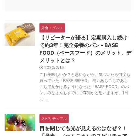
外食・グルメ
【リピーターが語る】定期購入し続け
て約3年！完全栄養のパン - BASE
FOOD（ベースフード）のメリット、デ
メリットとは？
2022/2/19
これ美味しいか？と思いながら、気づいたら何度も
買っていた「BASE BREAD」 最近あちこちであち
こちで見かけるようになった「BASE FOOD」のパ
ン、みなさんもすでにご存知かと思いますが、1日
に ...
スピリチュアル
目を閉じても光が見えるのはなぜ？！