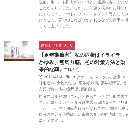
以前、歩くのも耐えがたいほどの腰痛に悩んでいた
ことがありました。しかし、問題を根本から解決し
たくなって、ノートパソコンスタンドを導入してみ
たところ、背中のこわばりがとれるなどの効果を感
じてしまいました ...
運を上げる体づくり
【更年期障害】私の症状はイライラ、
かゆみ、無気力感。その対策方法と効
果的な薬について
2018/4/14
エクオール
,
メンタル
,
健康
,
加
味逍遙散
,
女性の悩み
,
更年期対策
,
更年期障害
,
漢
方薬
,
痒み
,
私の愛用品
,
腸内細菌
自分にはまだ遠いことだと思っていた更年期障害で
すが、気がついたら真っ只中の毎日になっておりま
した。もう更年期障害待ったなしです。 関連記事：
自分の胸元から香ばしい茶豆の臭いが!? 加齢による
ニオイの変 ...