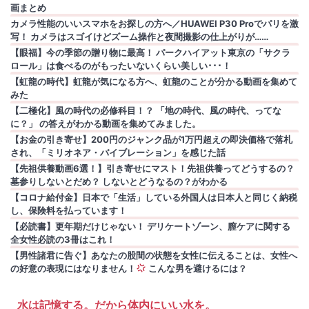
画まとめ
カメラ性能のいいスマホをお探しの方へ／HUAWEI P30 Proでパリを激
写！ カメラはスゴイけどズーム操作と夜間撮影の仕上がりが……
【眼福】今の季節の贈り物に最高！ パークハイアット東京の「サクラ
ロール」は食べるのがもったいないくらい美しい･･･！
【虹龍の時代】虹龍が気になる方へ、虹龍のことが分かる動画を集めて
みた
【二極化】風の時代の必修科目！？ 「地の時代、風の時代、ってな
に？」 の答えがわかる動画を集めてみました。
【お金の引き寄せ】200円のジャンク品が1万円超えの即決価格で落札
され、「ミリオネア・バイブレーション」を感じた話
【先祖供養動画6選！】引き寄せにマスト！先祖供養ってどうするの？
墓参りしないとだめ？ しないとどうなるの？がわかる
【コロナ給付金】日本で「生活」している外国人は日本人と同じく納税
し、保険料を払っています！
【必読書】更年期だけじゃない！ デリケートゾーン、膣ケアに関する
全女性必読の3冊はこれ！
【男性諸君に告ぐ】あなたの股間の状態を女性に伝えることは、女性へ
の好意の表現にはなりません！
こんな男を避けるには？
水は記憶する。だから体内にいい水を。