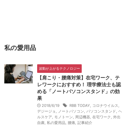
私の愛用品
波動が上がるテクノロジー
【肩こり・腰痛対策】在宅ワーク、テ
レワークにおすすめ！ 理学療法士も認
める「ノートパソコンスタンド」の効
果
2018/6/19
RBB TODAY
,
コロナウイルス
,
デジージョ
,
ノートパソコン
,
パソコンスタンド
,
ヘ
ルスケア
,
モノトーン
,
周辺機器
,
在宅ワーク
,
外出
自粛
,
私の愛用品
,
腰痛
,
記事紹介