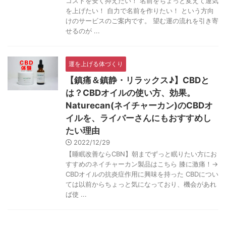
コストを安く抑えたい！ 名前をちょっと変えて運気
を上げたい！ 自力で名前を作りたい！ という方向
けのサービスのご案内です。 望む運の流れを引き寄
せるのが ...
運を上げる体づくり
【鎮痛＆鎮静・リラックス♪】CBDと
は？CBDオイルの使い方、効果。
Naturecan(ネイチャーカン)のCBDオ
イルを、ライバーさんにもおすすめし
たい理由
2022/12/29
【睡眠改善ならCBN】朝までずっと眠りたい方にお
すすめのネイチャーカン製品はこちら 膝に激痛！→
CBDオイルの抗炎症作用に興味を持った CBDについ
ては以前からちょっと気になっており、機会があれ
ば使 ...