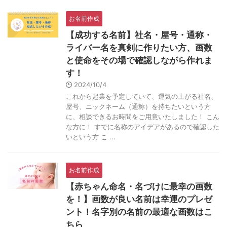
お名前作成
【成功する名前】社名・屋号・通称・
ライバー名を真剣に作りたい方、画数
と使命をその場で確認しながら作れま
す！
2024/10/4
これから起業を予定していて、運気の上がる社名、
屋号、ニックネーム（通称）を持ちたいという方
に、相談できるお時間をご用意いたしました！ こん
な方に！ すでに名称のアイデアがあるので確認した
いという方 こ ...
お名前作成
【赤ちゃん命名・名づけに最幸の画数
を！】画数が良い名前は幸運のプレゼ
ント！名字別の名前の最適な画数はこ
ちら