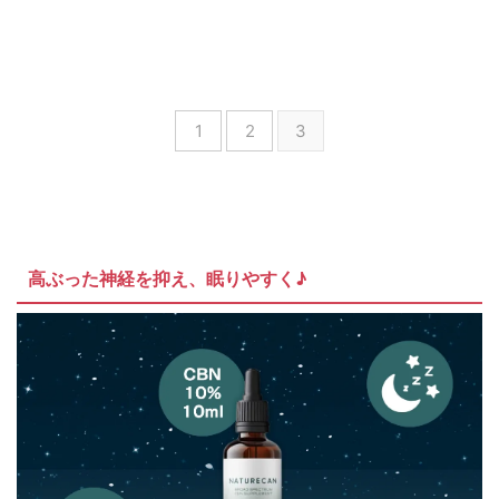
1
2
3
高ぶった神経を抑え、眠りやすく♪