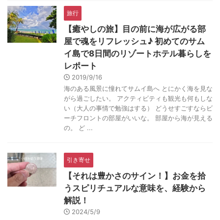
旅行
【癒やしの旅】目の前に海が広がる部
屋で魂をリフレッシュ♪ 初めてのサム
イ島で8日間のリゾートホテル暮らしを
レポート
2019/9/16
海のある風景に憧れてサムイ島へ とにかく海を見な
がら過ごしたい。 アクティビティも観光も何もしな
い（大人の事情で勉強はする） どうせすごすならビ
ーチフロントの部屋がいいな。 部屋から海が見える
の。 ど ...
引き寄せ
【それは豊かさのサイン！】お金を拾
うスピリチュアルな意味を、経験から
解説！
2024/5/9