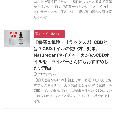
コストを安く抑えたい！ 名前をちょっと変えて運気
を上げたい！ 自力で名前を作りたい！ という方向
けのサービスのご案内です。 望む運の流れを引き寄
せるのが ...
運を上げる体づくり
【鎮痛＆鎮静・リラックス♪】CBDと
は？CBDオイルの使い方、効果。
Naturecan(ネイチャーカン)のCBDオ
イルを、ライバーさんにもおすすめし
たい理由
2022/12/29
【睡眠改善ならCBN】朝までずっと眠りたい方にお
すすめのネイチャーカン製品はこちら 膝に激痛！→
CBDオイルの抗炎症作用に興味を持った CBDについ
ては以前からちょっと気になっており、機会があれ
ば使 ...