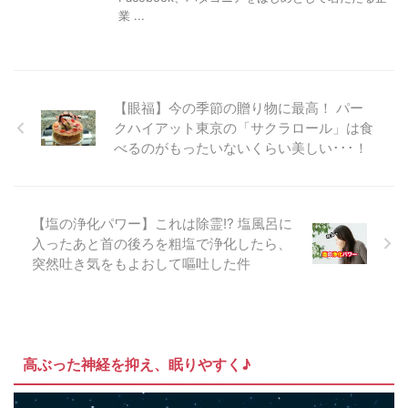
業 ...
【眼福】今の季節の贈り物に最高！ パー
クハイアット東京の「サクラロール」は食
べるのがもったいないくらい美しい･･･！
【塩の浄化パワー】これは除霊!? 塩風呂に
入ったあと首の後ろを粗塩で浄化したら、
突然吐き気をもよおして嘔吐した件
高ぶった神経を抑え、眠りやすく♪