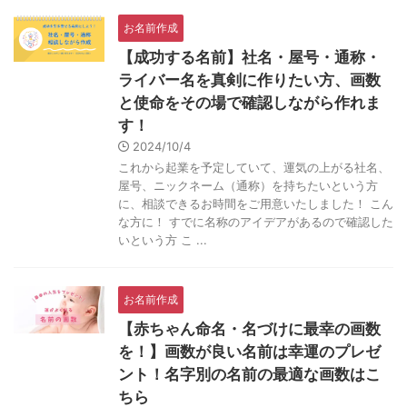
お名前作成
【成功する名前】社名・屋号・通称・
ライバー名を真剣に作りたい方、画数
と使命をその場で確認しながら作れま
す！
2024/10/4
これから起業を予定していて、運気の上がる社名、
屋号、ニックネーム（通称）を持ちたいという方
に、相談できるお時間をご用意いたしました！ こん
な方に！ すでに名称のアイデアがあるので確認した
いという方 こ ...
お名前作成
【赤ちゃん命名・名づけに最幸の画数
を！】画数が良い名前は幸運のプレゼ
ント！名字別の名前の最適な画数はこ
ちら