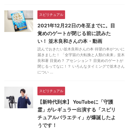
スピリチュアル
2021年12月22日の冬至までに。目
覚めのゲートが閉じる前に読みた
い！ 並木良和さんの本・動画
読んでおきたい並木良和さんの本 待望の本がついに
届きました！ 「全宇宙の大転換と人類の未来」並木
良和著 目覚め？ アセンション？ 目覚めのゲートが
閉じるってなに！？ いろんなタイミングで並木さん
につい ...
スピリチュアル
【新時代到来】 YouTubeに「守護
霊」がレギュラー出演する「スピリ
チュアルバラエティ」が爆誕したよ
うです！