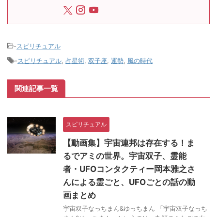
-
スピリチュアル
-
スピリチュアル
,
占星術
,
双子座
,
運勢
,
風の時代
関連記事一覧
スピリチュアル
【動画集】宇宙連邦は存在する！ま
るでアミの世界。宇宙双子、霊能
者・UFOコンタクティー岡本雅之さ
んによる霊ごと、UFOごとの話の動
画まとめ
宇宙双子なっちまん&ゆっちまん 「宇宙双子なっち