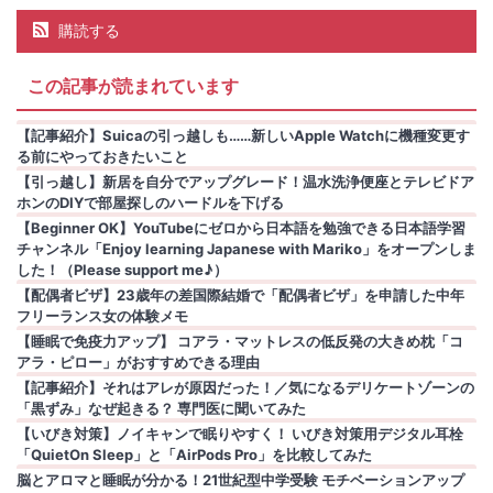
購読する
この記事が読まれています
【記事紹介】Suicaの引っ越しも……新しいApple Watchに機種変更す
る前にやっておきたいこと
【引っ越し】新居を自分でアップグレード！温水洗浄便座とテレビドア
ホンのDIYで部屋探しのハードルを下げる
【Beginner OK】YouTubeにゼロから日本語を勉強できる日本語学習
チャンネル「Enjoy learning Japanese with Mariko」をオープンしま
した！（Please support me♪）
【配偶者ビザ】23歳年の差国際結婚で「配偶者ビザ」を申請した中年
フリーランス女の体験メモ
【睡眠で免疫力アップ】 コアラ・マットレスの低反発の大きめ枕「コ
アラ・ピロー」がおすすめできる理由
【記事紹介】それはアレが原因だった！／気になるデリケートゾーンの
「黒ずみ」なぜ起きる？ 専門医に聞いてみた
【いびき対策】ノイキャンで眠りやすく！ いびき対策用デジタル耳栓
「QuietOn Sleep」と「AirPods Pro」を比較してみた
脳とアロマと睡眠が分かる！21世紀型中学受験 モチベーションアップ