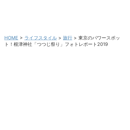
開運生活お役立ちブログ
ビジネスネーム作成士、カタカムナ使命診断士、フリーラ
ンス日本語教師・杏樹による開運と生活に役立つブログで
す。
HOME
>
ライフスタイル
>
旅行
>
東京のパワースポッ
ト！根津神社「つつじ祭り」フォトレポート2019