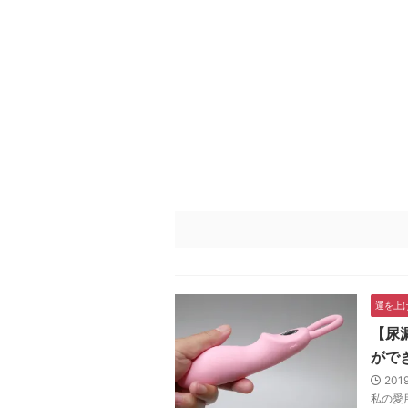
運を上
【尿
がで
201
私の愛