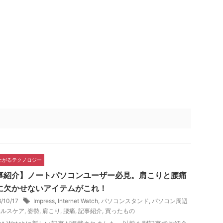
上がるテクノロジー
事紹介】ノートパソコンユーザー必見。肩こりと腰痛
に欠かせないアイテムがこれ！
8/10/17
Impress
,
Internet Watch
,
パソコンスタンド
,
パソコン周辺
ヘルスケア
,
姿勢
,
肩こり
,
腰痛
,
記事紹介
,
買ったもの