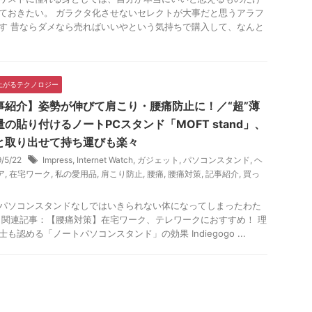
ておきたい。 ガラクタ化させないセレクトが大事だと思うアラフ
す 昔ならダメなら売ればいいやという気持ちで購入して、なんと
.
上がるテクノロジー
事紹介】姿勢が伸びて肩こり・腰痛防止に！／“超”薄
の貼り付けるノートPCスタンド「MOFT stand」、
と取り出せて持ち運びも楽々
9/5/22
Impress
,
Internet Watch
,
ガジェット
,
パソコンスタンド
,
ヘ
ア
,
在宅ワーク
,
私の愛用品
,
肩こり防止
,
腰痛
,
腰痛対策
,
記事紹介
,
買っ
パソコンスタンドなしではいきられない体になってしまったわた
 関連記事：【腰痛対策】在宅ワーク、テレワークにおすすめ！ 理
士も認める「ノートパソコンスタンド」の効果 Indiegogo ...