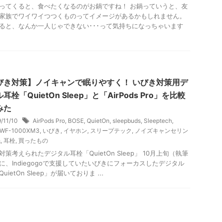
ってくると、食べたくなるのがお鍋ですね！ お鍋っていうと、友
家族でワイワイつつくものってイメージがあるかもしれません。
ると、なんか一人じゃできない･･･って気持ちになっちゃいます
.
びき対策】ノイキャンで眠りやすく！ いびき対策用デ
耳栓「QuietOn Sleep」と「AirPods Pro」を比較
みた
9/11/10
AirPods Pro
,
BOSE
,
QuietOn
,
sleepbuds
,
Sleeptech
,
WF-1000XM3
,
いびき
,
イヤホン
,
スリープテック
,
ノイズキャンセリン
眠
,
耳栓
,
買ったもの
対策考えられたデジタル耳栓「QuietOn Sleep」 10月上旬（執筆
に、Indiegogoで支援していたいびきにフォーカスしたデジタル
uietOn Sleep」が届いておりま ...