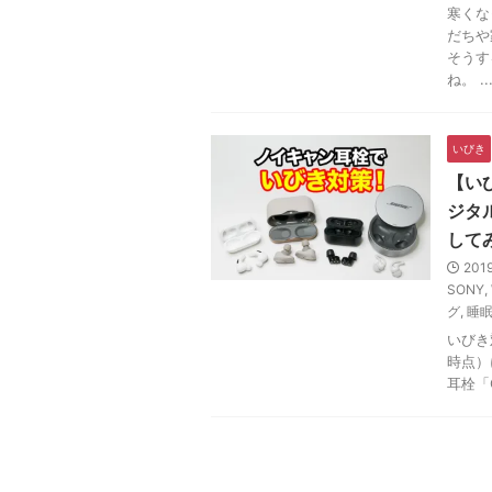
寒くな
だちや
そうす
ね。 ..
いびき
【い
ジタル
して
201
SONY
,
グ
,
睡
いびき
時点）
耳栓「Q