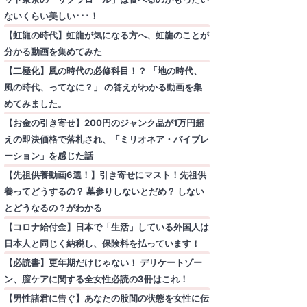
ないくらい美しい･･･！
【虹龍の時代】虹龍が気になる方へ、虹龍のことが
分かる動画を集めてみた
【二極化】風の時代の必修科目！？ 「地の時代、
風の時代、ってなに？」 の答えがわかる動画を集
めてみました。
【お金の引き寄せ】200円のジャンク品が1万円超
えの即決価格で落札され、「ミリオネア・バイブレ
ーション」を感じた話
【先祖供養動画6選！】引き寄せにマスト！先祖供
養ってどうするの？ 墓参りしないとだめ？ しない
とどうなるの？がわかる
【コロナ給付金】日本で「生活」している外国人は
日本人と同じく納税し、保険料を払っています！
【必読書】更年期だけじゃない！ デリケートゾー
ン、膣ケアに関する全女性必読の3冊はこれ！
【男性諸君に告ぐ】あなたの股間の状態を女性に伝