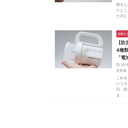
咳をし
たとこ
たのに
波動が
【防
4種
「電
201
災対策
これを
いうタ
日、防
ま ...