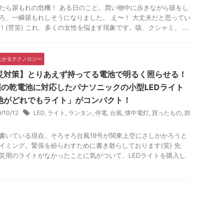
たら尿もれの危機！ ある日のこと。買い物中に歩きながら咳をし
ろ、一瞬尿もれしそうになりました。 え〜！ 大丈夫だと思ってい
！(苦笑) これ、多くの女性を悩ます現象です。咳、クシャミ、 ...
上がるテクノロジー
災対策】とりあえず持ってる電池で明るく照らせる！
類の乾電池に対応したパナソニックの小型LEDライト
池がどれでもライト」がコンパクト！
9/10/12
LED
,
ライト
,
ランタン
,
停電
,
台風
,
懐中電灯
,
買ったもの
,
防
書いている現在、そろそろ台風19号が関東上空にさしかかろうと
イミング。緊張を紛らわすために書き散らしております(笑) 先
災用のライトがなかったことに気がついて、LEDライトを購入し