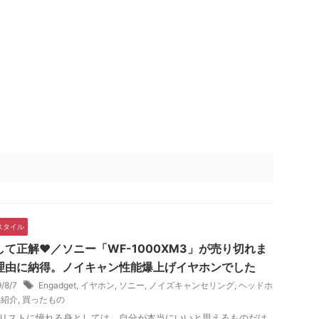
スタイル
して正解♥️／ソニー「WF-1000XM3」が売り切れま
理由に納得。ノイキャン性能爆上げイヤホンでした
9/8/7
Engadget
,
イヤホン
,
ソニー
,
ノイズキャンセリング
,
ヘッドホ
事紹介
,
買ったもの
リストに憧れる身としては、自分が本当にいいと思えるものだけ