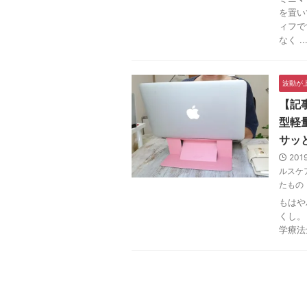
を置い
ィフで
なく ..
波動が
【記
型軽量
サッ
201
ルスケ
たもの
もはや
くし。
学療法