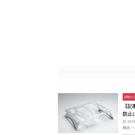
波動が
【記
防止
201
機器
,