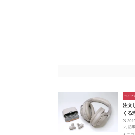
ライフ
注文
くる
201
ン
,
記
ミニマ