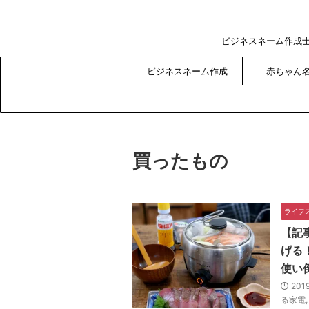
ビジネスネーム作成
ビジネスネーム作成
赤ちゃん
買ったもの
ライフ
【記
げる
使い
201
る家電