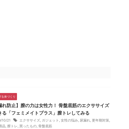
げる体づくり
漏れ防止】膣の力は女性力！ 骨盤底筋のエクササイズ
きる「フェミメイトプラス」膣トレしてみる
9/10/21
エクササイズ
,
ガジェット
,
女性の悩み
,
尿漏れ
,
更年期対策
,
用品
,
膣トレ
,
買ったもの
,
骨盤底筋