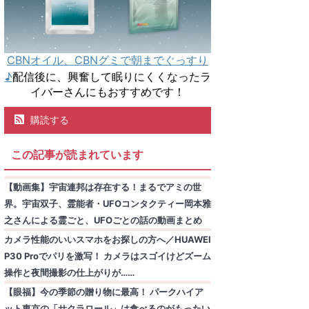
CBNオイル、CBNグミで朝までぐっすり
♪
配信後に、興奮して眠りにくくなったラ
イバーさんにもおすすめです！
購読する
この記事が読まれています
【動画集】宇宙連邦は存在する！まるでアミの世
界。宇宙双子、霊能者・UFOコンタクティー岡本雅
之さんによる霊ごと、UFOごとの話の動画まとめ
カメラ性能のいいスマホをお探しの方へ／HUAWEI
P30 Proでパリを激写！ カメラはスゴイけどズーム
操作と夜間撮影の仕上がりが……
【眼福】今の季節の贈り物に最高！ パークハイア
ット東京の「サクラロール」は食べるのがもったい