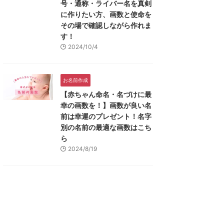
号・通称・ライバー名を真剣
に作りたい方、画数と使命を
その場で確認しながら作れま
す！
2024/10/4
お名前作成
【赤ちゃん命名・名づけに最
幸の画数を！】画数が良い名
前は幸運のプレゼント！名字
別の名前の最適な画数はこち
ら
2024/8/19