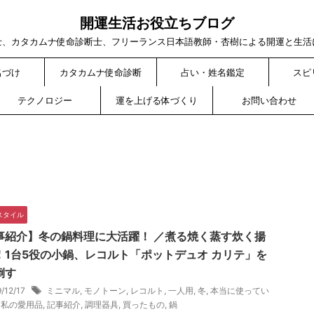
開運生活お役立ちブログ
士、カタカムナ使命診断士、フリーランス日本語教師・杏樹による開運と生活
名づけ
カタカムナ使命診断
占い・姓名鑑定
スピ
テクノロジー
運を上げる体づくり
お問い合わせ
スタイル
事紹介】冬の鍋料理に大活躍！ ／煮る焼く蒸す炊く揚
！1台5役の小鍋、レコルト「ポットデュオ カリテ」を
倒す
9/12/17
ミニマル
,
モノトーン
,
レコルト
,
一人用
,
冬
,
本当に使ってい
,
私の愛用品
,
記事紹介
,
調理器具
,
買ったもの
,
鍋